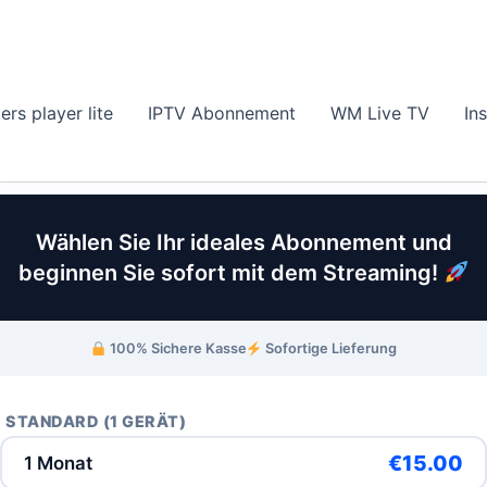
Aller
au
contenu
rs player lite
IPTV Abonnement
WM Live TV
In
Wählen Sie Ihr ideales Abonnement und
beginnen Sie sofort mit dem Streaming!
100% Sichere Kasse
Sofortige Lieferung
STANDARD (1 GERÄT)
€15.00
1 Monat